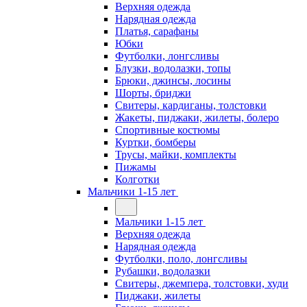
Верхняя одежда
Нарядная одежда
Платья, сарафаны
Юбки
Футболки, лонгсливы
Блузки, водолазки, топы
Брюки, джинсы, лосины
Шорты, бриджи
Свитеры, кардиганы, толстовки
Жакеты, пиджаки, жилеты, болеро
Спортивные костюмы
Куртки, бомберы
Трусы, майки, комплекты
Пижамы
Колготки
Мальчики 1-15 лет
Мальчики 1-15 лет
Верхняя одежда
Нарядная одежда
Футболки, поло, лонгсливы
Рубашки, водолазки
Свитеры, джемпера, толстовки, худи
Пиджаки, жилеты