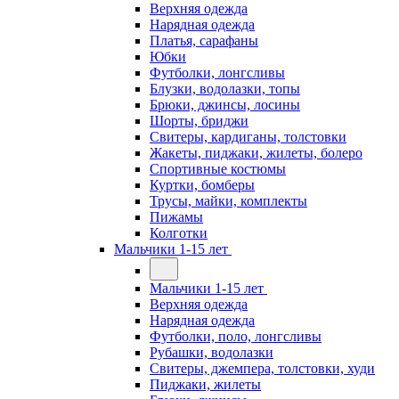
Верхняя одежда
Нарядная одежда
Платья, сарафаны
Юбки
Футболки, лонгсливы
Блузки, водолазки, топы
Брюки, джинсы, лосины
Шорты, бриджи
Свитеры, кардиганы, толстовки
Жакеты, пиджаки, жилеты, болеро
Спортивные костюмы
Куртки, бомберы
Трусы, майки, комплекты
Пижамы
Колготки
Мальчики 1-15 лет
Мальчики 1-15 лет
Верхняя одежда
Нарядная одежда
Футболки, поло, лонгсливы
Рубашки, водолазки
Свитеры, джемпера, толстовки, худи
Пиджаки, жилеты