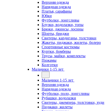
Верхняя одежда
Нарядная одежда
Платья, сарафаны
Юбки
Футболки, лонгсливы
Блузки, водолазки, топы
Брюки, джинсы, лосины
Шорты, бриджи
Свитеры, кардиганы, толстовки
Жакеты, пиджаки, жилеты, болеро
Спортивные костюмы
Куртки, бомберы
Трусы, майки, комплекты
Пижамы
Колготки
Мальчики 1-15 лет
Мальчики 1-15 лет
Верхняя одежда
Нарядная одежда
Футболки, поло, лонгсливы
Рубашки, водолазки
Свитеры, джемпера, толстовки, худи
Пиджаки, жилеты