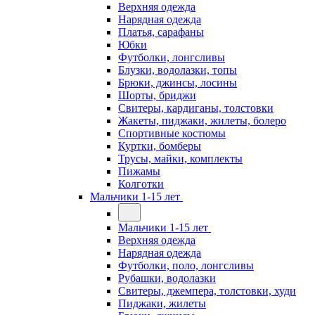
Верхняя одежда
Нарядная одежда
Платья, сарафаны
Юбки
Футболки, лонгсливы
Блузки, водолазки, топы
Брюки, джинсы, лосины
Шорты, бриджи
Свитеры, кардиганы, толстовки
Жакеты, пиджаки, жилеты, болеро
Спортивные костюмы
Куртки, бомберы
Трусы, майки, комплекты
Пижамы
Колготки
Мальчики 1-15 лет
Мальчики 1-15 лет
Верхняя одежда
Нарядная одежда
Футболки, поло, лонгсливы
Рубашки, водолазки
Свитеры, джемпера, толстовки, худи
Пиджаки, жилеты