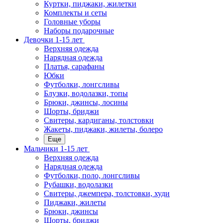
Куртки, пиджаки, жилетки
Комплекты и сеты
Головные уборы
Наборы подарочные
Девочки 1-15 лет
Верхняя одежда
Нарядная одежда
Платья, сарафаны
Юбки
Футболки, лонгсливы
Блузки, водолазки, топы
Брюки, джинсы, лосины
Шорты, бриджи
Свитеры, кардиганы, толстовки
Жакеты, пиджаки, жилеты, болеро
Еще
Мальчики 1-15 лет
Верхняя одежда
Нарядная одежда
Футболки, поло, лонгсливы
Рубашки, водолазки
Свитеры, джемпера, толстовки, худи
Пиджаки, жилеты
Брюки, джинсы
Шорты, бриджи