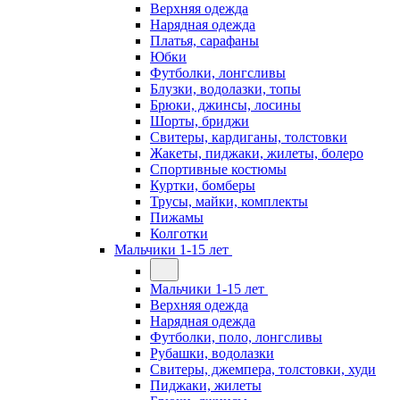
Верхняя одежда
Нарядная одежда
Платья, сарафаны
Юбки
Футболки, лонгсливы
Блузки, водолазки, топы
Брюки, джинсы, лосины
Шорты, бриджи
Свитеры, кардиганы, толстовки
Жакеты, пиджаки, жилеты, болеро
Спортивные костюмы
Куртки, бомберы
Трусы, майки, комплекты
Пижамы
Колготки
Мальчики 1-15 лет
Мальчики 1-15 лет
Верхняя одежда
Нарядная одежда
Футболки, поло, лонгсливы
Рубашки, водолазки
Свитеры, джемпера, толстовки, худи
Пиджаки, жилеты