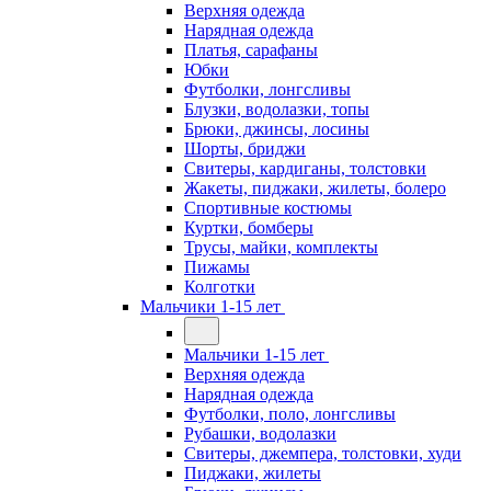
Верхняя одежда
Нарядная одежда
Платья, сарафаны
Юбки
Футболки, лонгсливы
Блузки, водолазки, топы
Брюки, джинсы, лосины
Шорты, бриджи
Свитеры, кардиганы, толстовки
Жакеты, пиджаки, жилеты, болеро
Спортивные костюмы
Куртки, бомберы
Трусы, майки, комплекты
Пижамы
Колготки
Мальчики 1-15 лет
Мальчики 1-15 лет
Верхняя одежда
Нарядная одежда
Футболки, поло, лонгсливы
Рубашки, водолазки
Свитеры, джемпера, толстовки, худи
Пиджаки, жилеты