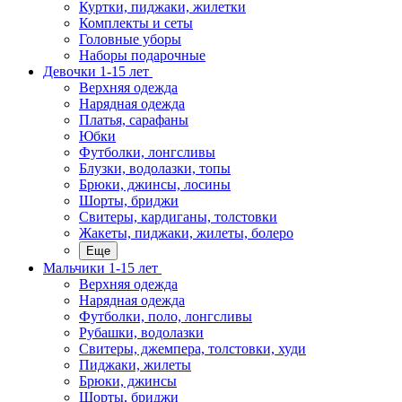
Куртки, пиджаки, жилетки
Комплекты и сеты
Головные уборы
Наборы подарочные
Девочки 1-15 лет
Верхняя одежда
Нарядная одежда
Платья, сарафаны
Юбки
Футболки, лонгсливы
Блузки, водолазки, топы
Брюки, джинсы, лосины
Шорты, бриджи
Свитеры, кардиганы, толстовки
Жакеты, пиджаки, жилеты, болеро
Еще
Мальчики 1-15 лет
Верхняя одежда
Нарядная одежда
Футболки, поло, лонгсливы
Рубашки, водолазки
Свитеры, джемпера, толстовки, худи
Пиджаки, жилеты
Брюки, джинсы
Шорты, бриджи