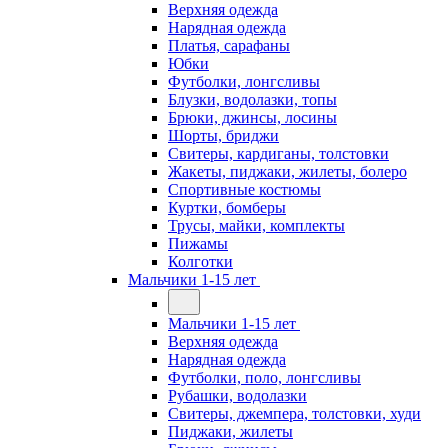
Верхняя одежда
Нарядная одежда
Платья, сарафаны
Юбки
Футболки, лонгсливы
Блузки, водолазки, топы
Брюки, джинсы, лосины
Шорты, бриджи
Свитеры, кардиганы, толстовки
Жакеты, пиджаки, жилеты, болеро
Спортивные костюмы
Куртки, бомберы
Трусы, майки, комплекты
Пижамы
Колготки
Мальчики 1-15 лет
Мальчики 1-15 лет
Верхняя одежда
Нарядная одежда
Футболки, поло, лонгсливы
Рубашки, водолазки
Свитеры, джемпера, толстовки, худи
Пиджаки, жилеты