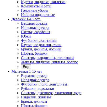
Куртки, пиджаки, жилетки
Комплекты и сеты
Головные уборы
Наборы подарочные
Девочки 1-15 лет
Верхняя одежда
Нарядная одежда
Платья, сарафаны
Юбки
Футболки, лонгсливы
Блузки, водолазки, топы
Брюки, джинсы, лосины
Шорты, бриджи
Свитеры, кардиганы, толстовки
Жакеты, пиджаки, жилеты, болеро
Еще
Мальчики 1-15 лет
Верхняя одежда
Нарядная одежда
Футболки, поло, лонгсливы
Рубашки, водолазки
Свитеры, джемпера, толстовки, худи
Пиджаки, жилеты
Брюки, джинсы
Шорты, бриджи