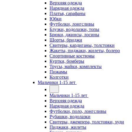
Верхняя одежда
Нарядная одежда
Платья, сарафаны
Юбки
Футболки, лонгсливы
Блузки, водолазки, топы
Брюки, джинсы, лосины
Шорты, бриджи
Свитеры, кардиганы, толстовки
Жакеты, пиджаки, жилеты, болеро
Спортивные костюмы
Куртки, бомберы
Трусы, майки, комплекты
Пижамы
Колготки
Мальчики 1-15 лет
Мальчики 1-15 лет
Верхняя одежда
Нарядная одежда
Футболки, поло, лонгсливы
Рубашки, водолазки
Свитеры, джемпера, толстовки, худи
Пиджаки, жилеты