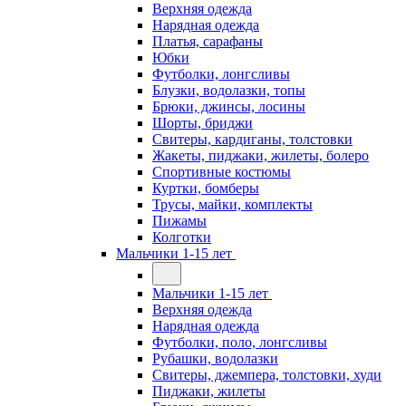
Верхняя одежда
Нарядная одежда
Платья, сарафаны
Юбки
Футболки, лонгсливы
Блузки, водолазки, топы
Брюки, джинсы, лосины
Шорты, бриджи
Свитеры, кардиганы, толстовки
Жакеты, пиджаки, жилеты, болеро
Спортивные костюмы
Куртки, бомберы
Трусы, майки, комплекты
Пижамы
Колготки
Мальчики 1-15 лет
Мальчики 1-15 лет
Верхняя одежда
Нарядная одежда
Футболки, поло, лонгсливы
Рубашки, водолазки
Свитеры, джемпера, толстовки, худи
Пиджаки, жилеты