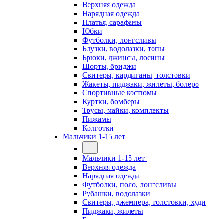
Верхняя одежда
Нарядная одежда
Платья, сарафаны
Юбки
Футболки, лонгсливы
Блузки, водолазки, топы
Брюки, джинсы, лосины
Шорты, бриджи
Свитеры, кардиганы, толстовки
Жакеты, пиджаки, жилеты, болеро
Спортивные костюмы
Куртки, бомберы
Трусы, майки, комплекты
Пижамы
Колготки
Мальчики 1-15 лет
Мальчики 1-15 лет
Верхняя одежда
Нарядная одежда
Футболки, поло, лонгсливы
Рубашки, водолазки
Свитеры, джемпера, толстовки, худи
Пиджаки, жилеты