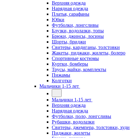
Верхняя одежда
Нарядная одежда
Платья, сарафаны
Юбки
Футболки, лонгсливы
Блузки, водолазки, топы
Брюки, джинсы, лосины
Шорты, бриджи
Свитеры, кардиганы, толстовки
Жакеты, пиджаки, жилеты, болеро
Спортивные костюмы
Куртки, бомберы
Трусы, майки, комплекты
Пижамы
Колготки
Мальчики 1-15 лет
Мальчики 1-15 лет
Верхняя одежда
Нарядная одежда
Футболки, поло, лонгсливы
Рубашки, водолазки
Свитеры, джемпера, толстовки, худи
Пиджаки, жилеты