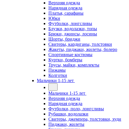
Верхняя одежда
Нарядная одежда
Платья, сарафаны
Юбки
Футболки, лонгсливы
Блузки, водолазки, топы
Брюки, джинсы, лосины
Шорты, бриджи
Свитеры, кардиганы, толстовки
Жакеты, пиджаки, жилеты, болеро
Спортивные костюмы
Куртки, бомберы
Трусы, майки, комплекты
Пижамы
Колготки
Мальчики 1-15 лет
Мальчики 1-15 лет
Верхняя одежда
Нарядная одежда
Футболки, поло, лонгсливы
Рубашки, водолазки
Свитеры, джемпера, толстовки, худи
Пиджаки, жилеты