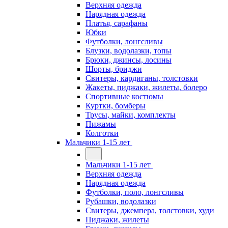
Верхняя одежда
Нарядная одежда
Платья, сарафаны
Юбки
Футболки, лонгсливы
Блузки, водолазки, топы
Брюки, джинсы, лосины
Шорты, бриджи
Свитеры, кардиганы, толстовки
Жакеты, пиджаки, жилеты, болеро
Спортивные костюмы
Куртки, бомберы
Трусы, майки, комплекты
Пижамы
Колготки
Мальчики 1-15 лет
Мальчики 1-15 лет
Верхняя одежда
Нарядная одежда
Футболки, поло, лонгсливы
Рубашки, водолазки
Свитеры, джемпера, толстовки, худи
Пиджаки, жилеты