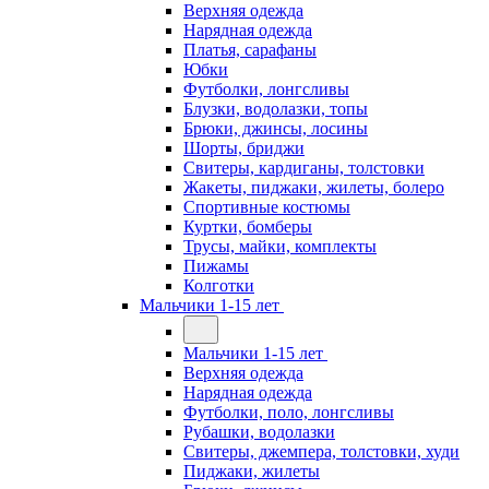
Верхняя одежда
Нарядная одежда
Платья, сарафаны
Юбки
Футболки, лонгсливы
Блузки, водолазки, топы
Брюки, джинсы, лосины
Шорты, бриджи
Свитеры, кардиганы, толстовки
Жакеты, пиджаки, жилеты, болеро
Спортивные костюмы
Куртки, бомберы
Трусы, майки, комплекты
Пижамы
Колготки
Мальчики 1-15 лет
Мальчики 1-15 лет
Верхняя одежда
Нарядная одежда
Футболки, поло, лонгсливы
Рубашки, водолазки
Свитеры, джемпера, толстовки, худи
Пиджаки, жилеты