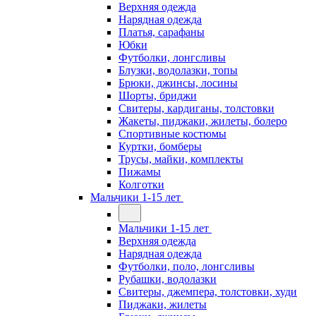
Верхняя одежда
Нарядная одежда
Платья, сарафаны
Юбки
Футболки, лонгсливы
Блузки, водолазки, топы
Брюки, джинсы, лосины
Шорты, бриджи
Свитеры, кардиганы, толстовки
Жакеты, пиджаки, жилеты, болеро
Спортивные костюмы
Куртки, бомберы
Трусы, майки, комплекты
Пижамы
Колготки
Мальчики 1-15 лет
Мальчики 1-15 лет
Верхняя одежда
Нарядная одежда
Футболки, поло, лонгсливы
Рубашки, водолазки
Свитеры, джемпера, толстовки, худи
Пиджаки, жилеты