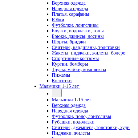
Верхняя одежда
Нарядная одежда
Платья, сарафаны
Юбки
Футболки, лонгсливы
Блузки, водолазки, топы
Брюки, джинсы, лосины
Шорты, бриджи
Свитеры, кардиганы, толстовки
Жакеты, пиджаки, жилеты, болеро
Спортивные костюмы
Куртки, бомберы
Трусы, майки, комплекты
Пижамы
Колготки
Мальчики 1-15 лет
Мальчики 1-15 лет
Верхняя одежда
Нарядная одежда
Футболки, поло, лонгсливы
Рубашки, водолазки
Свитеры, джемпера, толстовки, худи
Пиджаки, жилеты