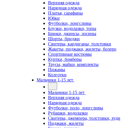
Верхняя одежда
Нарядная одежда
Платья, сарафаны
Юбки
Футболки, лонгсливы
Блузки, водолазки, топы
Брюки, джинсы, лосины
Шорты, бриджи
Свитеры, кардиганы, толстовки
Жакеты, пиджаки, жилеты, болеро
Спортивные костюмы
Куртки, бомберы
Трусы, майки, комплекты
Пижамы
Колготки
Мальчики 1-15 лет
Мальчики 1-15 лет
Верхняя одежда
Нарядная одежда
Футболки, поло, лонгсливы
Рубашки, водолазки
Свитеры, джемпера, толстовки, худи
Пиджаки, жилеты