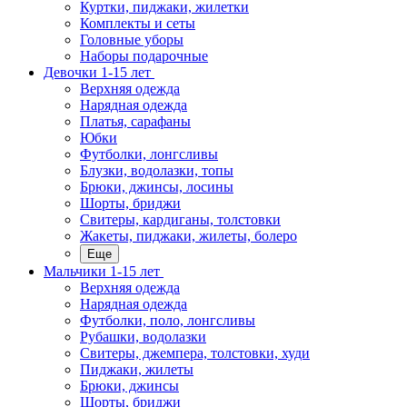
Куртки, пиджаки, жилетки
Комплекты и сеты
Головные уборы
Наборы подарочные
Девочки 1-15 лет
Верхняя одежда
Нарядная одежда
Платья, сарафаны
Юбки
Футболки, лонгсливы
Блузки, водолазки, топы
Брюки, джинсы, лосины
Шорты, бриджи
Свитеры, кардиганы, толстовки
Жакеты, пиджаки, жилеты, болеро
Еще
Мальчики 1-15 лет
Верхняя одежда
Нарядная одежда
Футболки, поло, лонгсливы
Рубашки, водолазки
Свитеры, джемпера, толстовки, худи
Пиджаки, жилеты
Брюки, джинсы
Шорты, бриджи