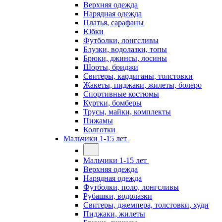
Верхняя одежда
Нарядная одежда
Платья, сарафаны
Юбки
Футболки, лонгсливы
Блузки, водолазки, топы
Брюки, джинсы, лосины
Шорты, бриджи
Свитеры, кардиганы, толстовки
Жакеты, пиджаки, жилеты, болеро
Спортивные костюмы
Куртки, бомберы
Трусы, майки, комплекты
Пижамы
Колготки
Мальчики 1-15 лет
Мальчики 1-15 лет
Верхняя одежда
Нарядная одежда
Футболки, поло, лонгсливы
Рубашки, водолазки
Свитеры, джемпера, толстовки, худи
Пиджаки, жилеты