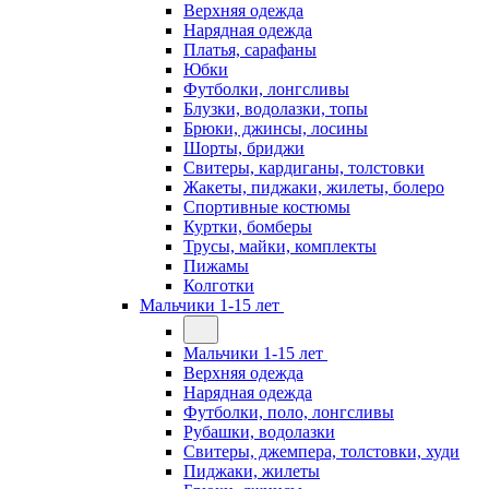
Верхняя одежда
Нарядная одежда
Платья, сарафаны
Юбки
Футболки, лонгсливы
Блузки, водолазки, топы
Брюки, джинсы, лосины
Шорты, бриджи
Свитеры, кардиганы, толстовки
Жакеты, пиджаки, жилеты, болеро
Спортивные костюмы
Куртки, бомберы
Трусы, майки, комплекты
Пижамы
Колготки
Мальчики 1-15 лет
Мальчики 1-15 лет
Верхняя одежда
Нарядная одежда
Футболки, поло, лонгсливы
Рубашки, водолазки
Свитеры, джемпера, толстовки, худи
Пиджаки, жилеты