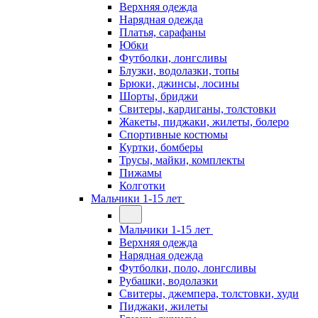
Верхняя одежда
Нарядная одежда
Платья, сарафаны
Юбки
Футболки, лонгсливы
Блузки, водолазки, топы
Брюки, джинсы, лосины
Шорты, бриджи
Свитеры, кардиганы, толстовки
Жакеты, пиджаки, жилеты, болеро
Спортивные костюмы
Куртки, бомберы
Трусы, майки, комплекты
Пижамы
Колготки
Мальчики 1-15 лет
Мальчики 1-15 лет
Верхняя одежда
Нарядная одежда
Футболки, поло, лонгсливы
Рубашки, водолазки
Свитеры, джемпера, толстовки, худи
Пиджаки, жилеты