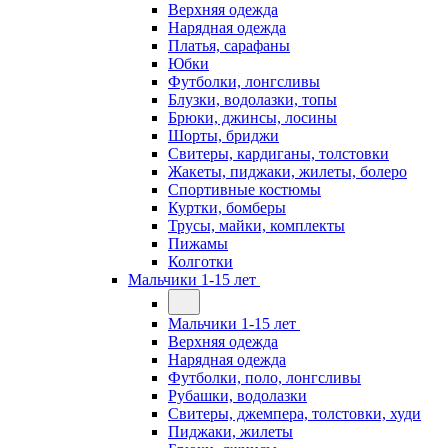
Верхняя одежда
Нарядная одежда
Платья, сарафаны
Юбки
Футболки, лонгсливы
Блузки, водолазки, топы
Брюки, джинсы, лосины
Шорты, бриджи
Свитеры, кардиганы, толстовки
Жакеты, пиджаки, жилеты, болеро
Спортивные костюмы
Куртки, бомберы
Трусы, майки, комплекты
Пижамы
Колготки
Мальчики 1-15 лет
Мальчики 1-15 лет
Верхняя одежда
Нарядная одежда
Футболки, поло, лонгсливы
Рубашки, водолазки
Свитеры, джемпера, толстовки, худи
Пиджаки, жилеты