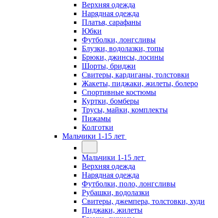
Верхняя одежда
Нарядная одежда
Платья, сарафаны
Юбки
Футболки, лонгсливы
Блузки, водолазки, топы
Брюки, джинсы, лосины
Шорты, бриджи
Свитеры, кардиганы, толстовки
Жакеты, пиджаки, жилеты, болеро
Спортивные костюмы
Куртки, бомберы
Трусы, майки, комплекты
Пижамы
Колготки
Мальчики 1-15 лет
Мальчики 1-15 лет
Верхняя одежда
Нарядная одежда
Футболки, поло, лонгсливы
Рубашки, водолазки
Свитеры, джемпера, толстовки, худи
Пиджаки, жилеты