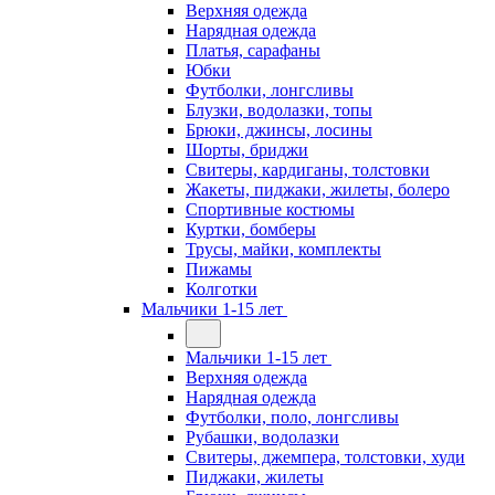
Верхняя одежда
Нарядная одежда
Платья, сарафаны
Юбки
Футболки, лонгсливы
Блузки, водолазки, топы
Брюки, джинсы, лосины
Шорты, бриджи
Свитеры, кардиганы, толстовки
Жакеты, пиджаки, жилеты, болеро
Спортивные костюмы
Куртки, бомберы
Трусы, майки, комплекты
Пижамы
Колготки
Мальчики 1-15 лет
Мальчики 1-15 лет
Верхняя одежда
Нарядная одежда
Футболки, поло, лонгсливы
Рубашки, водолазки
Свитеры, джемпера, толстовки, худи
Пиджаки, жилеты