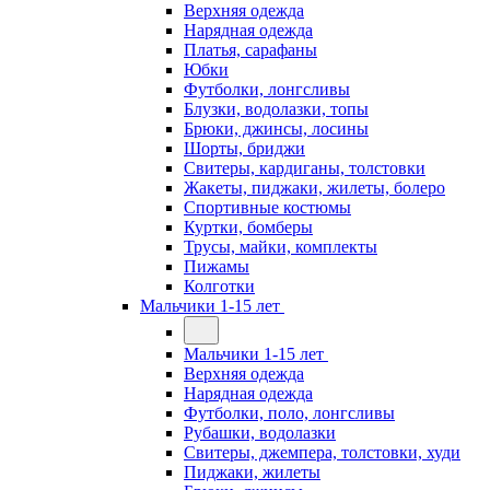
Верхняя одежда
Нарядная одежда
Платья, сарафаны
Юбки
Футболки, лонгсливы
Блузки, водолазки, топы
Брюки, джинсы, лосины
Шорты, бриджи
Свитеры, кардиганы, толстовки
Жакеты, пиджаки, жилеты, болеро
Спортивные костюмы
Куртки, бомберы
Трусы, майки, комплекты
Пижамы
Колготки
Мальчики 1-15 лет
Мальчики 1-15 лет
Верхняя одежда
Нарядная одежда
Футболки, поло, лонгсливы
Рубашки, водолазки
Свитеры, джемпера, толстовки, худи
Пиджаки, жилеты