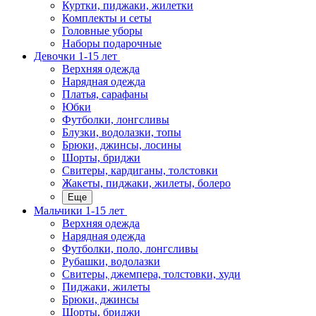
Куртки, пиджаки, жилетки
Комплекты и сеты
Головные уборы
Наборы подарочные
Девочки 1-15 лет
Верхняя одежда
Нарядная одежда
Платья, сарафаны
Юбки
Футболки, лонгсливы
Блузки, водолазки, топы
Брюки, джинсы, лосины
Шорты, бриджи
Свитеры, кардиганы, толстовки
Жакеты, пиджаки, жилеты, болеро
Еще
Мальчики 1-15 лет
Верхняя одежда
Нарядная одежда
Футболки, поло, лонгсливы
Рубашки, водолазки
Свитеры, джемпера, толстовки, худи
Пиджаки, жилеты
Брюки, джинсы
Шорты, бриджи