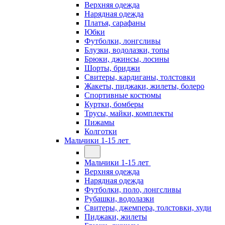
Верхняя одежда
Нарядная одежда
Платья, сарафаны
Юбки
Футболки, лонгсливы
Блузки, водолазки, топы
Брюки, джинсы, лосины
Шорты, бриджи
Свитеры, кардиганы, толстовки
Жакеты, пиджаки, жилеты, болеро
Спортивные костюмы
Куртки, бомберы
Трусы, майки, комплекты
Пижамы
Колготки
Мальчики 1-15 лет
Мальчики 1-15 лет
Верхняя одежда
Нарядная одежда
Футболки, поло, лонгсливы
Рубашки, водолазки
Свитеры, джемпера, толстовки, худи
Пиджаки, жилеты