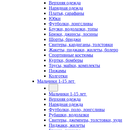
Верхняя одежда
Нарядная одежда
Платья, сарафаны
Юбки
Футболки, лонгсливы
Блузки, водолазки, топы
Брюки, джинсы, лосины
Шорты, бриджи
Свитеры, кардиганы, толстовки
Жакеты, пиджаки, жилеты, болеро
Спортивные костюмы
Куртки, бомберы
Трусы, майки, комплекты
Пижамы
Колготки
Мальчики 1-15 лет
Мальчики 1-15 лет
Верхняя одежда
Нарядная одежда
Футболки, поло, лонгсливы
Рубашки, водолазки
Свитеры, джемпера, толстовки, худи
Пиджаки, жилеты