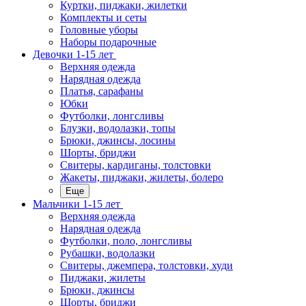
Куртки, пиджаки, жилетки
Комплекты и сеты
Головные уборы
Наборы подарочные
Девочки 1-15 лет
Верхняя одежда
Нарядная одежда
Платья, сарафаны
Юбки
Футболки, лонгсливы
Блузки, водолазки, топы
Брюки, джинсы, лосины
Шорты, бриджи
Свитеры, кардиганы, толстовки
Жакеты, пиджаки, жилеты, болеро
Еще
Мальчики 1-15 лет
Верхняя одежда
Нарядная одежда
Футболки, поло, лонгсливы
Рубашки, водолазки
Свитеры, джемпера, толстовки, худи
Пиджаки, жилеты
Брюки, джинсы
Шорты, бриджи