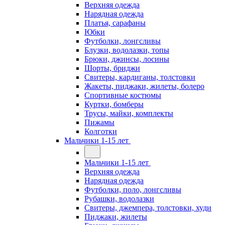
Верхняя одежда
Нарядная одежда
Платья, сарафаны
Юбки
Футболки, лонгсливы
Блузки, водолазки, топы
Брюки, джинсы, лосины
Шорты, бриджи
Свитеры, кардиганы, толстовки
Жакеты, пиджаки, жилеты, болеро
Спортивные костюмы
Куртки, бомберы
Трусы, майки, комплекты
Пижамы
Колготки
Мальчики 1-15 лет
Мальчики 1-15 лет
Верхняя одежда
Нарядная одежда
Футболки, поло, лонгсливы
Рубашки, водолазки
Свитеры, джемпера, толстовки, худи
Пиджаки, жилеты