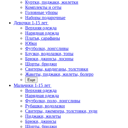
Куртки, пиджаки, жилетки
Комплекты и сеты
Головные уборы
Наборы подарочные
Девочки 1-15 лет
Верхняя одежда
Нарядная одежда
Платья, сарафаны
Юбки
Футболки, лонгсливы
Блузки, водолазки, топы
Брюки, джинсы, лосины
Шорты, бриджи
Свитеры, кардиганы, толстовки
Жакеты, пиджаки, жилеты, болеро
Еще
Мальчики 1-15 лет
Верхняя одежда
Нарядная одежда
Футболки, поло, лонгсливы
Рубашки, водолазки
Свитеры, джемпера, толстовки, худи
Пиджаки, жилеты
Брюки, джинсы
Шорты, бриджи