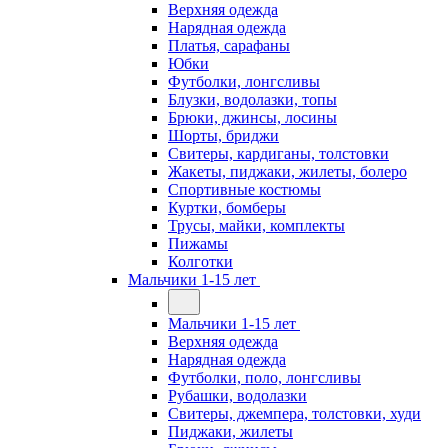
Верхняя одежда
Нарядная одежда
Платья, сарафаны
Юбки
Футболки, лонгсливы
Блузки, водолазки, топы
Брюки, джинсы, лосины
Шорты, бриджи
Свитеры, кардиганы, толстовки
Жакеты, пиджаки, жилеты, болеро
Спортивные костюмы
Куртки, бомберы
Трусы, майки, комплекты
Пижамы
Колготки
Мальчики 1-15 лет
Мальчики 1-15 лет
Верхняя одежда
Нарядная одежда
Футболки, поло, лонгсливы
Рубашки, водолазки
Свитеры, джемпера, толстовки, худи
Пиджаки, жилеты