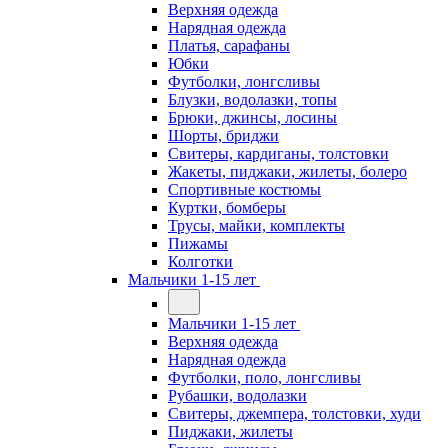
Верхняя одежда
Нарядная одежда
Платья, сарафаны
Юбки
Футболки, лонгсливы
Блузки, водолазки, топы
Брюки, джинсы, лосины
Шорты, бриджи
Свитеры, кардиганы, толстовки
Жакеты, пиджаки, жилеты, болеро
Спортивные костюмы
Куртки, бомберы
Трусы, майки, комплекты
Пижамы
Колготки
Мальчики 1-15 лет
Мальчики 1-15 лет
Верхняя одежда
Нарядная одежда
Футболки, поло, лонгсливы
Рубашки, водолазки
Свитеры, джемпера, толстовки, худи
Пиджаки, жилеты