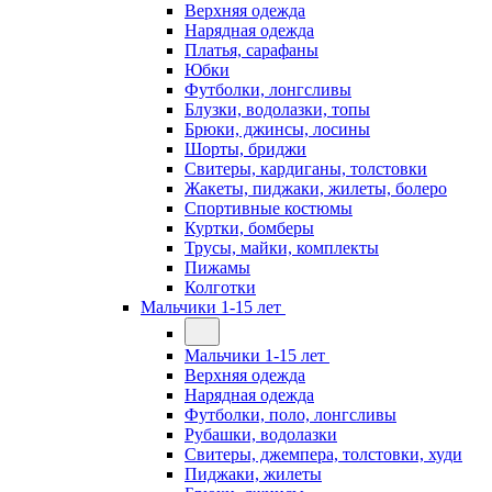
Верхняя одежда
Нарядная одежда
Платья, сарафаны
Юбки
Футболки, лонгсливы
Блузки, водолазки, топы
Брюки, джинсы, лосины
Шорты, бриджи
Свитеры, кардиганы, толстовки
Жакеты, пиджаки, жилеты, болеро
Спортивные костюмы
Куртки, бомберы
Трусы, майки, комплекты
Пижамы
Колготки
Мальчики 1-15 лет
Мальчики 1-15 лет
Верхняя одежда
Нарядная одежда
Футболки, поло, лонгсливы
Рубашки, водолазки
Свитеры, джемпера, толстовки, худи
Пиджаки, жилеты