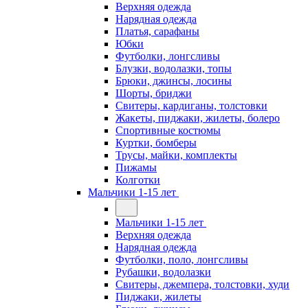
Верхняя одежда
Нарядная одежда
Платья, сарафаны
Юбки
Футболки, лонгсливы
Блузки, водолазки, топы
Брюки, джинсы, лосины
Шорты, бриджи
Свитеры, кардиганы, толстовки
Жакеты, пиджаки, жилеты, болеро
Спортивные костюмы
Куртки, бомберы
Трусы, майки, комплекты
Пижамы
Колготки
Мальчики 1-15 лет
Мальчики 1-15 лет
Верхняя одежда
Нарядная одежда
Футболки, поло, лонгсливы
Рубашки, водолазки
Свитеры, джемпера, толстовки, худи
Пиджаки, жилеты