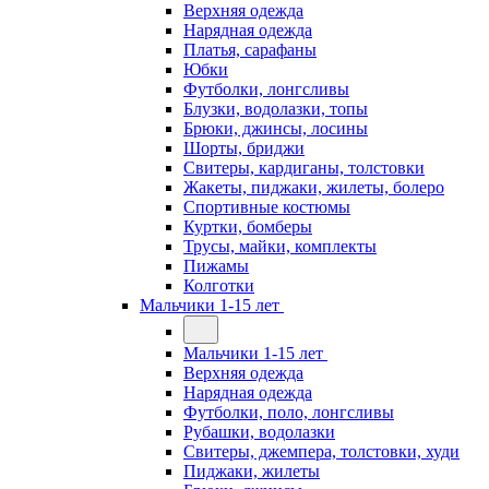
Верхняя одежда
Нарядная одежда
Платья, сарафаны
Юбки
Футболки, лонгсливы
Блузки, водолазки, топы
Брюки, джинсы, лосины
Шорты, бриджи
Свитеры, кардиганы, толстовки
Жакеты, пиджаки, жилеты, болеро
Спортивные костюмы
Куртки, бомберы
Трусы, майки, комплекты
Пижамы
Колготки
Мальчики 1-15 лет
Мальчики 1-15 лет
Верхняя одежда
Нарядная одежда
Футболки, поло, лонгсливы
Рубашки, водолазки
Свитеры, джемпера, толстовки, худи
Пиджаки, жилеты