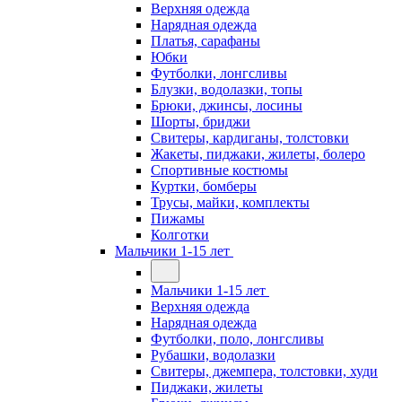
Верхняя одежда
Нарядная одежда
Платья, сарафаны
Юбки
Футболки, лонгсливы
Блузки, водолазки, топы
Брюки, джинсы, лосины
Шорты, бриджи
Свитеры, кардиганы, толстовки
Жакеты, пиджаки, жилеты, болеро
Спортивные костюмы
Куртки, бомберы
Трусы, майки, комплекты
Пижамы
Колготки
Мальчики 1-15 лет
Мальчики 1-15 лет
Верхняя одежда
Нарядная одежда
Футболки, поло, лонгсливы
Рубашки, водолазки
Свитеры, джемпера, толстовки, худи
Пиджаки, жилеты