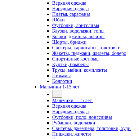
Верхняя одежда
Нарядная одежда
Платья, сарафаны
Юбки
Футболки, лонгсливы
Блузки, водолазки, топы
Брюки, джинсы, лосины
Шорты, бриджи
Свитеры, кардиганы, толстовки
Жакеты, пиджаки, жилеты, болеро
Спортивные костюмы
Куртки, бомберы
Трусы, майки, комплекты
Пижамы
Колготки
Мальчики 1-15 лет
Мальчики 1-15 лет
Верхняя одежда
Нарядная одежда
Футболки, поло, лонгсливы
Рубашки, водолазки
Свитеры, джемпера, толстовки, худи
Пиджаки, жилеты