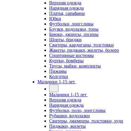
Верхняя одежда
Нарядная одежда
Платья, сарафаны
Юбки
Футболки, лонгсливы
Блузки, водолазки, топы
Брюки, джинсы, лосины
Шорты, бриджи
Свитеры, кардиганы, толстовки
Жакеты, пиджаки, жилеты, болеро
Спортивные костюмы
Куртки, бомберы
Трусы, майки, комплекты
Пижамы
Колготки
Мальчики 1-15 лет
Мальчики 1-15 лет
Верхняя одежда
Нарядная одежда
Футболки, поло, лонгсливы
Рубашки, водолазки
Свитеры, джемпера, толстовки, худи
Пиджаки, жилеты