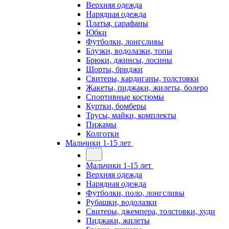
Верхняя одежда
Нарядная одежда
Платья, сарафаны
Юбки
Футболки, лонгсливы
Блузки, водолазки, топы
Брюки, джинсы, лосины
Шорты, бриджи
Свитеры, кардиганы, толстовки
Жакеты, пиджаки, жилеты, болеро
Спортивные костюмы
Куртки, бомберы
Трусы, майки, комплекты
Пижамы
Колготки
Мальчики 1-15 лет
Мальчики 1-15 лет
Верхняя одежда
Нарядная одежда
Футболки, поло, лонгсливы
Рубашки, водолазки
Свитеры, джемпера, толстовки, худи
Пиджаки, жилеты