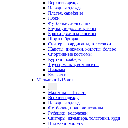
Верхняя одежда
Нарядная одежда
Платья, сарафаны
Юбки
Футболки, лонгсливы
Блузки, водолазки, топы
Брюки, джинсы, лосины
Шорты, бриджи
Свитеры, кардиганы, толстовки
Жакеты, пиджаки, жилеты, болеро
Спортивные костюмы
Куртки, бомберы
Трусы, майки, комплекты
Пижамы
Колготки
Мальчики 1-15 лет
Мальчики 1-15 лет
Верхняя одежда
Нарядная одежда
Футболки, поло, лонгсливы
Рубашки, водолазки
Свитеры, джемпера, толстовки, худи
Пиджаки, жилеты