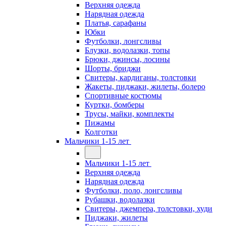
Верхняя одежда
Нарядная одежда
Платья, сарафаны
Юбки
Футболки, лонгсливы
Блузки, водолазки, топы
Брюки, джинсы, лосины
Шорты, бриджи
Свитеры, кардиганы, толстовки
Жакеты, пиджаки, жилеты, болеро
Спортивные костюмы
Куртки, бомберы
Трусы, майки, комплекты
Пижамы
Колготки
Мальчики 1-15 лет
Мальчики 1-15 лет
Верхняя одежда
Нарядная одежда
Футболки, поло, лонгсливы
Рубашки, водолазки
Свитеры, джемпера, толстовки, худи
Пиджаки, жилеты