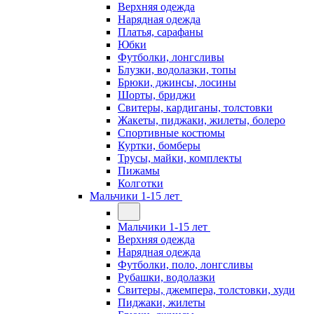
Верхняя одежда
Нарядная одежда
Платья, сарафаны
Юбки
Футболки, лонгсливы
Блузки, водолазки, топы
Брюки, джинсы, лосины
Шорты, бриджи
Свитеры, кардиганы, толстовки
Жакеты, пиджаки, жилеты, болеро
Спортивные костюмы
Куртки, бомберы
Трусы, майки, комплекты
Пижамы
Колготки
Мальчики 1-15 лет
Мальчики 1-15 лет
Верхняя одежда
Нарядная одежда
Футболки, поло, лонгсливы
Рубашки, водолазки
Свитеры, джемпера, толстовки, худи
Пиджаки, жилеты