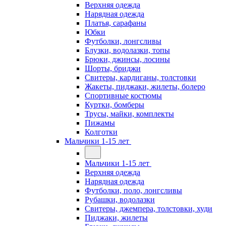
Верхняя одежда
Нарядная одежда
Платья, сарафаны
Юбки
Футболки, лонгсливы
Блузки, водолазки, топы
Брюки, джинсы, лосины
Шорты, бриджи
Свитеры, кардиганы, толстовки
Жакеты, пиджаки, жилеты, болеро
Спортивные костюмы
Куртки, бомберы
Трусы, майки, комплекты
Пижамы
Колготки
Мальчики 1-15 лет
Мальчики 1-15 лет
Верхняя одежда
Нарядная одежда
Футболки, поло, лонгсливы
Рубашки, водолазки
Свитеры, джемпера, толстовки, худи
Пиджаки, жилеты