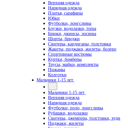
Верхняя одежда
Нарядная одежда
Платья, сарафаны
Юбки
Футболки, лонгсливы
Блузки, водолазки, топы
Брюки, джинсы, лосины
Шорты, бриджи
Свитеры, кардиганы, толстовки
Жакеты, пиджаки, жилеты, болеро
Спортивные костюмы
Куртки, бомберы
Трусы, майки, комплекты
Пижамы
Колготки
Мальчики 1-15 лет
Мальчики 1-15 лет
Верхняя одежда
Нарядная одежда
Футболки, поло, лонгсливы
Рубашки, водолазки
Свитеры, джемпера, толстовки, худи
Пиджаки, жилеты