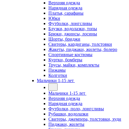
Верхняя одежда
Нарядная одежда
Платья, сарафаны
Юбки
Футболки, лонгсливы
Блузки, водолазки, топы
Брюки, джинсы, лосины
Шорты, бриджи
Свитеры, кардиганы, толстовки
Жакеты, пиджаки, жилеты, болеро
Спортивные костюмы
Куртки, бомберы
Трусы, майки, комплекты
Пижамы
Колготки
Мальчики 1-15 лет
Мальчики 1-15 лет
Верхняя одежда
Нарядная одежда
Футболки, поло, лонгсливы
Рубашки, водолазки
Свитеры, джемпера, толстовки, худи
Пиджаки, жилеты