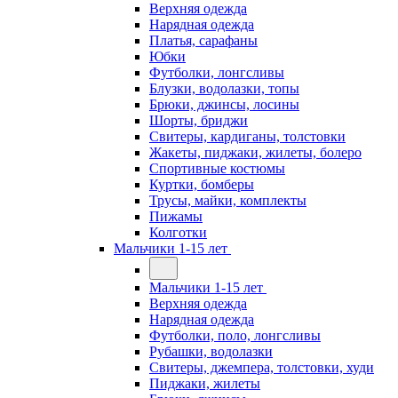
Верхняя одежда
Нарядная одежда
Платья, сарафаны
Юбки
Футболки, лонгсливы
Блузки, водолазки, топы
Брюки, джинсы, лосины
Шорты, бриджи
Свитеры, кардиганы, толстовки
Жакеты, пиджаки, жилеты, болеро
Спортивные костюмы
Куртки, бомберы
Трусы, майки, комплекты
Пижамы
Колготки
Мальчики 1-15 лет
Мальчики 1-15 лет
Верхняя одежда
Нарядная одежда
Футболки, поло, лонгсливы
Рубашки, водолазки
Свитеры, джемпера, толстовки, худи
Пиджаки, жилеты